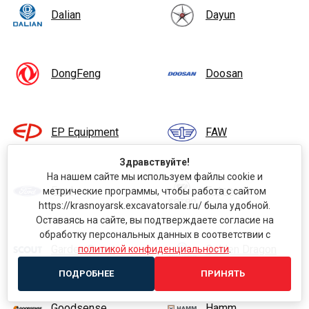
Dalian
Dayun
DongFeng
Doosan
EP Equipment
FAW
Здравствуйте!
На нашем сайте мы используем файлы cookie и
Ford
Foton
метрические программы, чтобы работа с сайтом
https://krasnoyarsk.excavatorsale.ru/ была удобной.
Оставаясь на сайте, вы подтверждаете согласие на
обработку персональных данных в соответствии с
Garden Scout
Golden Dragon
политикой конфиденциальности
.
ПОДРОБНЕЕ
ПРИНЯТЬ
Goodsense
Hamm