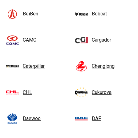
BeiBen
Bobcat
CAMC
Cargador
Caterpillar
Chenglong
CHL
Cukurova
Daewoo
DAF