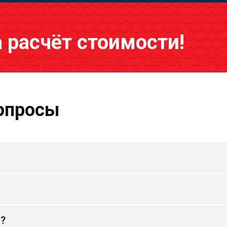
а расчёт стоимости!
опросы
и?