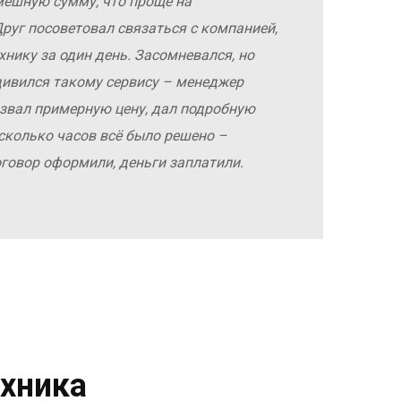
мешную сумму, что проще на
руг посоветовал связаться с компанией,
хнику за один день. Засомневался, но
дивился такому сервису – менеджер
азвал примерную цену, дал подробную
сколько часов всё было решено –
оговор оформили, деньги заплатили.
хника