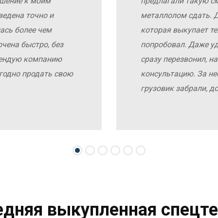
ошение к моим
предлагали такую с
ведена точно и
металлолом сдать. Д
ась более чем
которая выкупает те
чена быстро, без
попробовал. Даже у
мендую компанию
сразу перезвонил, н
выгодно продать свою
консультацию. За не
грузовик забрали, д
едняя выкупленная спецте