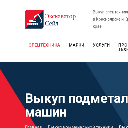
Выкуп спецтехник
в Красноярске и 
крае
СПЕЦТЕХНИКА
МАРКИ
УСЛУГИ
ПРО
ТЕХ
Выкуп подметал
машин
Главная
.
Выкуп коммунальной техники
.
Вык