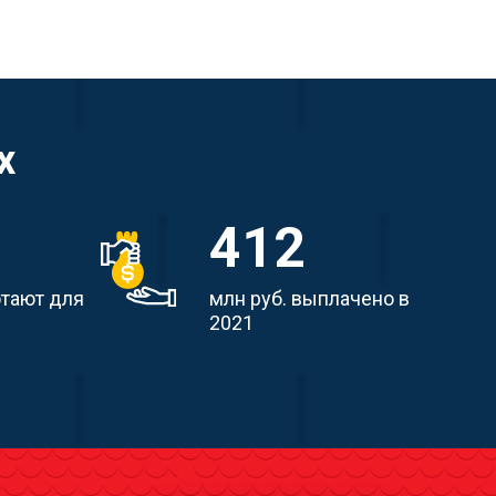
х
412
отают для
млн руб. выплачено в
2021