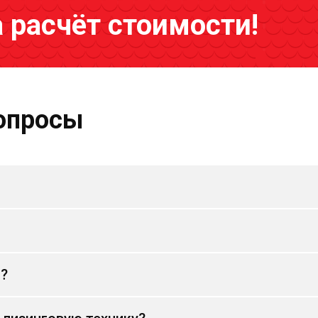
а расчёт стоимости!
опросы
и?