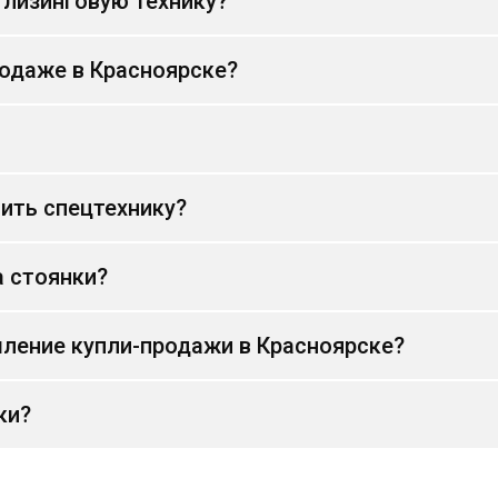
 лизинговую технику?
родаже в Красноярске?
ить спецтехнику?
а стоянки?
ление купли-продажи в Красноярске?
ки?