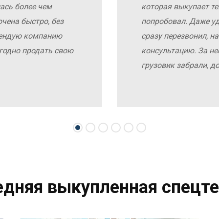
ась более чем
которая выкупает те
чена быстро, без
попробовал. Даже у
мендую компанию
сразу перезвонил, н
выгодно продать свою
консультацию. За не
грузовик забрали, д
едняя выкупленная спецте