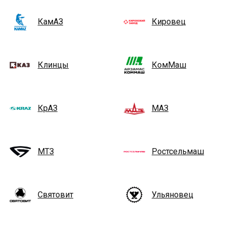
КамАЗ
Кировец
Клинцы
КомМаш
КрАЗ
МАЗ
МТЗ
Ростсельмаш
Святовит
Ульяновец