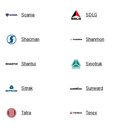
Scania
SDLG
Shacman
Shanmon
Shantui
Sinotruk
Sitrak
Sunward
Tatra
Terex