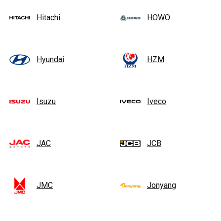
Hitachi
HOWO
Hyundai
HZM
Isuzu
Iveco
JAC
JCB
JMC
Jonyang