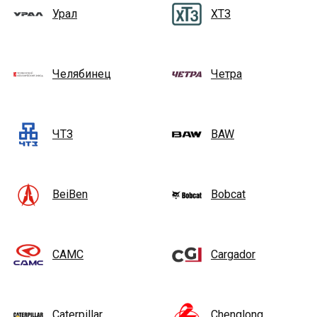
Урал
ХТЗ
Челябинец
Четра
ЧТЗ
BAW
BeiBen
Bobcat
CAMC
Cargador
Caterpillar
Chenglong