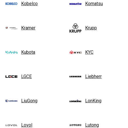
Kobelco
Komatsu
Kramer
Krupp
Kubota
KYC
LGCE
Liebherr
LiuGong
LonKing
Lovol
Lutong