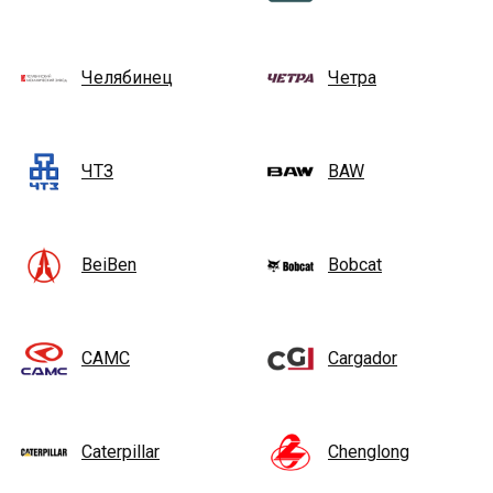
Челябинец
Четра
ЧТЗ
BAW
BeiBen
Bobcat
CAMC
Cargador
Caterpillar
Chenglong