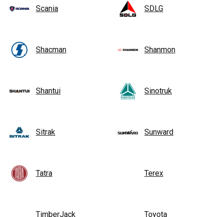
Scania
SDLG
Shacman
Shanmon
Shantui
Sinotruk
Sitrak
Sunward
Tatra
Terex
TimberJack
Toyota