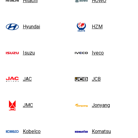
Hitachi
HOWO
Hyundai
HZM
Isuzu
Iveco
JAC
JCB
JMC
Jonyang
Kobelco
Komatsu