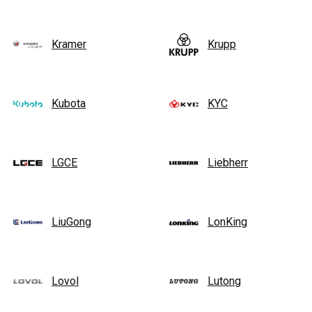
Kramer
Krupp
Kubota
KYC
LGCE
Liebherr
LiuGong
LonKing
Lovol
Lutong