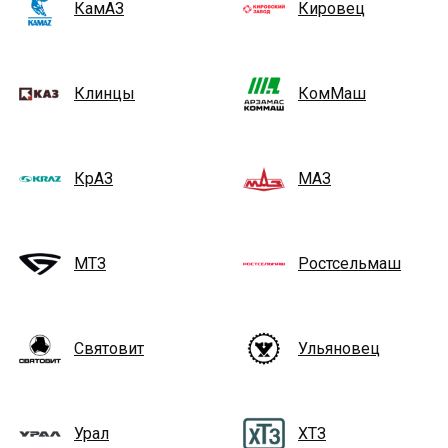
КамАЗ
Кировец
Клинцы
КомМаш
КрАЗ
МАЗ
МТЗ
Ростсельмаш
Святовит
Ульяновец
Урал
ХТЗ