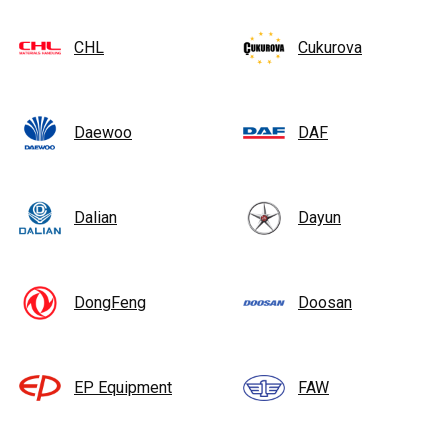
CHL
Cukurova
Daewoo
DAF
Dalian
Dayun
DongFeng
Doosan
EP Equipment
FAW