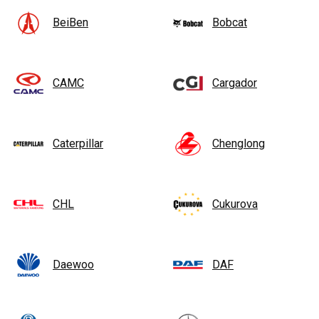
BeiBen
Bobcat
CAMC
Cargador
Caterpillar
Chenglong
CHL
Cukurova
Daewoo
DAF