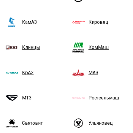
КамАЗ
Кировец
Клинцы
КомМаш
КрАЗ
МАЗ
МТЗ
Ростсельмаш
Святовит
Ульяновец