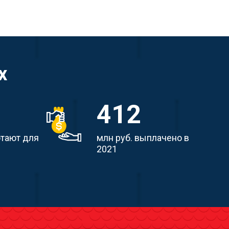
х
412
отают для
млн руб. выплачено в
2021