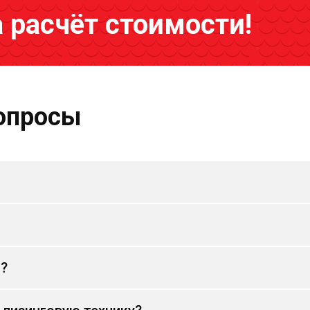
а расчёт стоимости!
опросы
и?