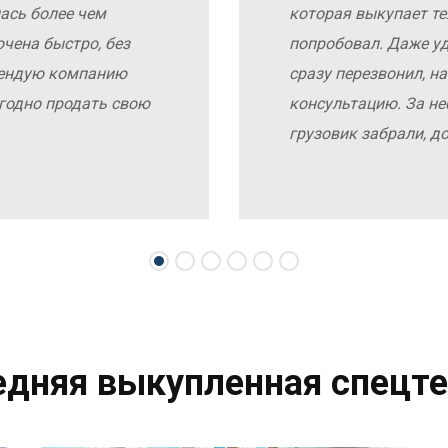
ась более чем
которая выкупает те
чена быстро, без
попробовал. Даже у
мендую компанию
сразу перезвонил, н
выгодно продать свою
консультацию. За не
грузовик забрали, д
едняя выкупленная спецте