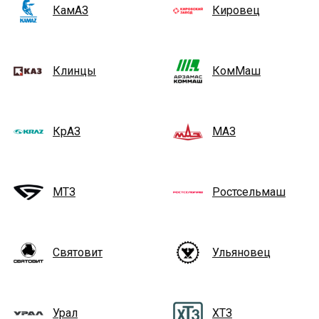
КамАЗ
Кировец
Клинцы
КомМаш
КрАЗ
МАЗ
МТЗ
Ростсельмаш
Святовит
Ульяновец
Урал
ХТЗ