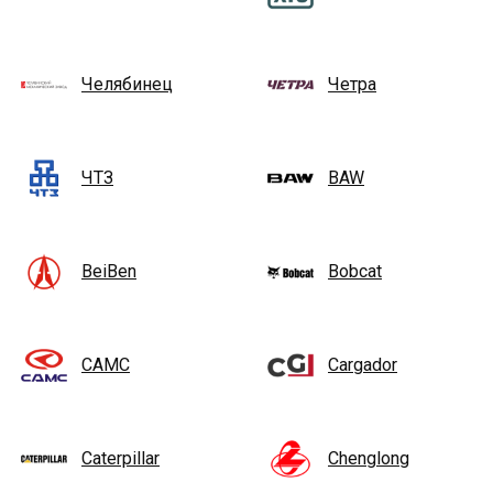
Челябинец
Четра
ЧТЗ
BAW
BeiBen
Bobcat
CAMC
Cargador
Caterpillar
Chenglong