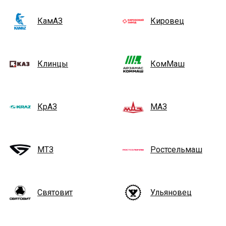
КамАЗ
Кировец
Клинцы
КомМаш
КрАЗ
МАЗ
МТЗ
Ростсельмаш
Святовит
Ульяновец