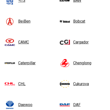
ЧТЗ
BAW
BeiBen
Bobcat
CAMC
Cargador
Caterpillar
Chenglong
CHL
Cukurova
Daewoo
DAF