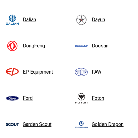
Dalian
Dayun
DongFeng
Doosan
EP Equipment
FAW
Ford
Foton
Garden Scout
Golden Dragon