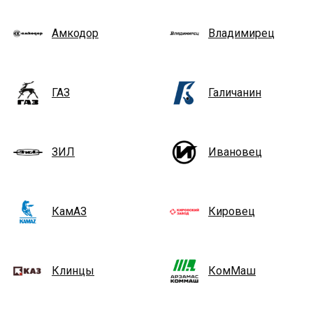
Амкодор
Владимирец
ГАЗ
Галичанин
ЗИЛ
Ивановец
КамАЗ
Кировец
Клинцы
КомМаш