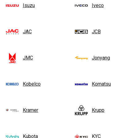
Isuzu
Iveco
JAC
JCB
JMC
Jonyang
Kobelco
Komatsu
Kramer
Krupp
Kubota
KYC