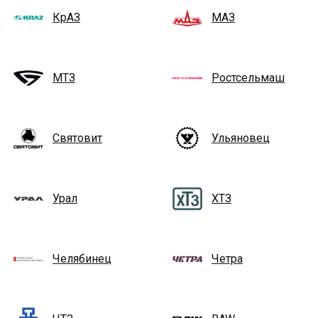
КрАЗ
МАЗ
МТЗ
Ростсельмаш
Святовит
Ульяновец
Урал
ХТЗ
Челябинец
Четра