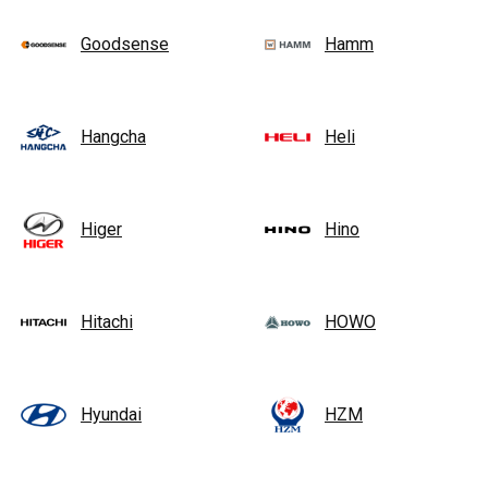
Goodsense
Hamm
Hangcha
Heli
Higer
Hino
Hitachi
HOWO
Hyundai
HZM